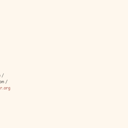
 /
on /
er.org